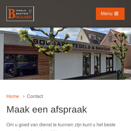
Skip
links
Menu
Jump
to
the
main
content
Jump
to
the
main
menu
Home
Contact
Maak een afspraak
Om u goed van dienst te kunnen zijn kunt u het beste